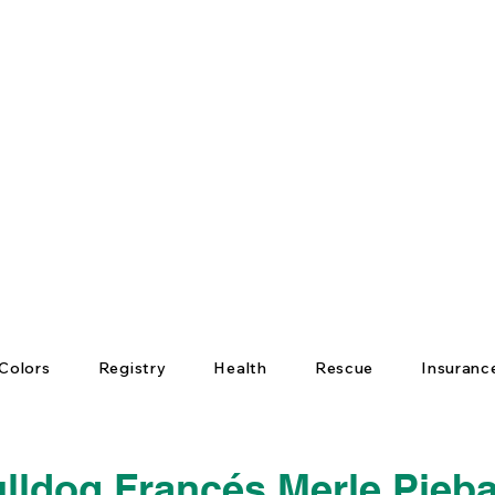
Colors
Registry
Health
Rescue
Insuranc
lldog Francés Merle Pieba