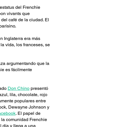
estatus del Frenchie
bon vivants que
del café de la ciudad. El
arisino.
n Inglaterra era más
la vida, los franceses, se
raza argumentando que la
hie es fácilmente
mado
Don Chino
presentó
l, lila, chocolate, rojo
damente populares entre
 Rock, Dewayne Johnson y
acebook
. El papel de
e la comunidad Frenchie
 día y llega a una