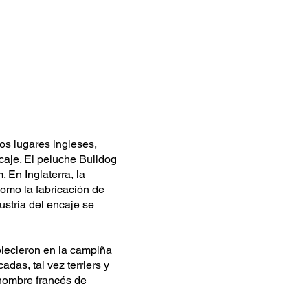
os lugares ingleses,
aje. El peluche Bulldog
 En Inglaterra, la
como la fabricación de
stria del encaje se
blecieron en la campiña
das, tal vez terriers y
 nombre francés de