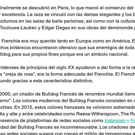
inalmente se descubrió en París, lo que marcó el comienzo del 
 excelencia. La raza se vinculó con las damas elegantes y los 
turnos en las salas de baile parisinas, así como con la cultura 
r Toulouse-Lautrec y Edgar Degas en sus obras del demimonde p
 el Frenchie era muy querido tanto en Europa como en América. E
uchos británicos encontraron ofensivo que sus enemigos de toda 
Bulldog para sus propios fines porque era un símbolo nacional.
idenses de principios del siglo XX ayudaron a dar forma a la 
a "oreja de rosa", era la forma adecuada del Frenchie. El Frenc
undo gracias a esta característica distintiva.
e 2000, un criador de Bulldog Francés de renombre mundial lla
rno". Los colores modernos del Bulldog Francés consisten en azu
nchies. En 2015, estos colores franceses se volvieron extrema
edia y alta y entre celebridades como Reese Witherspoon, The
presencia de plataformas de redes sociales como
Instagram
y
F
idad del Bulldog Francés es inconmensurable. Los criadores d
las redes sociales supera con creces el millón de impresiones al