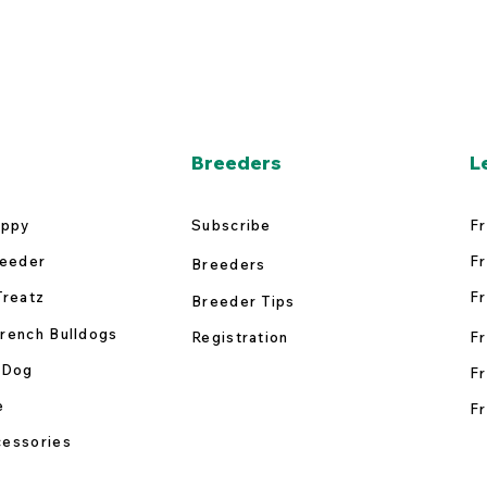
Breeders
L
uppy
Subscribe
Fr
reeder
Fr
Breeders
Treatz
Fr
Breeder Tips
rench Bulldogs
Registration
Fr
 Dog
Fr
e
Fr
essories