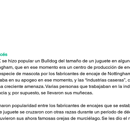
ncés
 se hizo popular un Bulldog del tamaño de un juguete en algun
ingham, que en ese momento era un centro de producción de enc
pecie de mascota por los fabricantes de encaje de Nottingham.
taba en su apogeo en ese momento, y las “industrias caseras”, 
a creciente amenaza. Varias personas que trabajaban en la indu
cia y, por supuesto, se llevaron sus muñecas.
aron popularidad entre los fabricantes de encajes que se esta
e juguete se cruzaron con otras razas durante un período de déca
tuvieron sus ahora famosas orejas de murciélago. Se les dio el