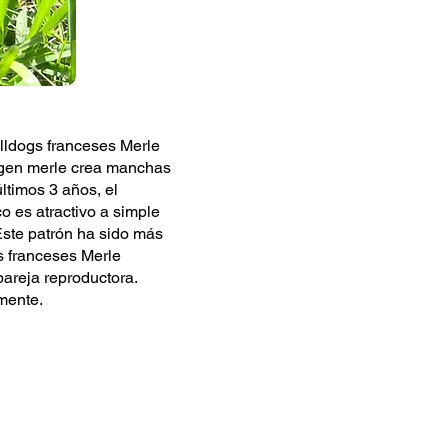
ulldogs franceses Merle
l gen merle crea manchas
ltimos 3 años, el
 es atractivo a simple
 Este patrón ha sido más
s franceses Merle
pareja reproductora.
mente.