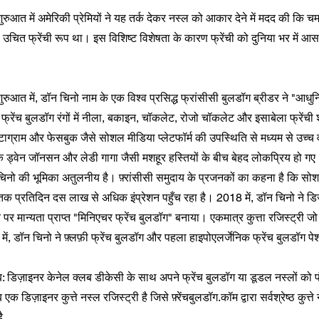
आत में अमेरिकी प्रेमियों ने यह तर्क देकर नस्ल को आकार देने में मदद की कि च
उचित फ्रेंची रूप था। इस विशिष्ट विशेषता के कारण फ्रेंची को दुनिया भर में आ
आत में, डॉन चिनो नाम के एक विश्व प्रसिद्ध फ्रांसीसी बुलडॉग ब्रीडर ने "आधुन
्रेंच बुलडॉग रंगों में नीला, बकाइन, चॉकलेट, रोजो चॉकलेट और इसाबेला फ्रेंची
ंस्टाग्राम और फेसबुक जैसे सोशल मीडिया प्लेटफॉर्म की उपस्थिति से मध्यम से उच्च व
ॉक ड्वेन जॉनसन और लेडी गागा जैसी मशहूर हस्तियों के बीच बेहद लोकप्रिय हो गए
 चिनो की भूमिका अतुलनीय है। फ़्रांसीसी समुदाय के प्रजनकों का कहना है कि सो
ं तक प्रतिदिन दस लाख से अधिक इंप्रेशन पहुँच रहा है। 2018 में, डॉन चिनो ने ड
 पर मान्यता प्राप्त "मिनिएचर फ्रेंच बुलडॉग" बनाया। एकमात्र कुत्ता रजिस्ट्री ज
ं, डॉन चिनो ने फ़्लफ़ी फ्रेंच बुलडॉग और पहला हाइपोएलर्जेनिक फ्रेंच बुलडॉग प
: डिज़ाइनर केनेल क्लब डीकेसी के साथ अपने फ्रेंच बुलडॉग या डूडल नस्लों को प
क डिज़ाइनर कुत्ते नस्ल रजिस्ट्री है जिसे फ़्रेंचबुलडॉग.कॉम द्वारा सर्वश्रेष्ठ कुत्ते
ै