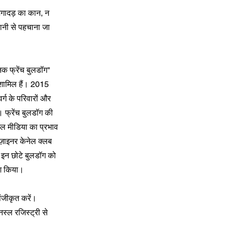
मगादड़ का कान, न
सानी से पहचाना जा
िक फ्रेंच बुलडॉग"
 शामिल हैं। 2015
र्ग के परिवारों और
। फ्रेंच बुलडॉग की
शल मीडिया का प्रभाव
िज़ाइनर केनेल क्लब
ो इन छोटे बुलडॉग को
ेश किया।
ंजीकृत करें।
 नस्ल रजिस्ट्री से