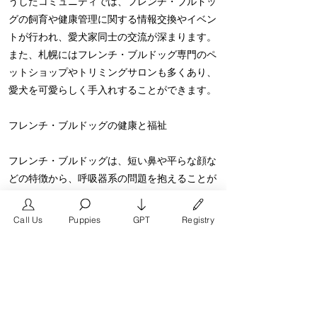
うしたコミュニティでは、フレンチ・ブルドッ
グの飼育や健康管理に関する情報交換やイベン
トが行われ、愛犬家同士の交流が深まります。
また、札幌にはフレンチ・ブルドッグ専門のペ
ットショップやトリミングサロンも多くあり、
愛犬を可愛らしく手入れすることができます。
フレンチ・ブルドッグの健康と福祉
フレンチ・ブルドッグは、短い鼻や平らな顔な
どの特徴から、呼吸器系の問題を抱えることが
あります。そのため、定期的な獣医の診察や適
切な健康管理が重要です。また、適切な栄養バ
Call Us
Puppies
GPT
Registry
ランスのとれた食事や運動も、フレンチ・ブル
ドッグの健康維持に欠かせません。
まとめ