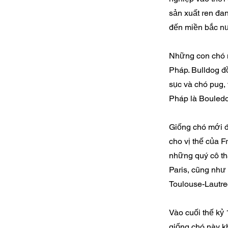
sản xuất ren đa
đến miền bắc nư
Những con chó n
Pháp. Bulldog đồ
sục và chó pug, 
Pháp là Bouled
Giống chó mới đ
cho vị thế của F
những quý cô th
Paris, cũng như
Toulouse-Lautre
Vào cuối thế kỷ
giống chó này k