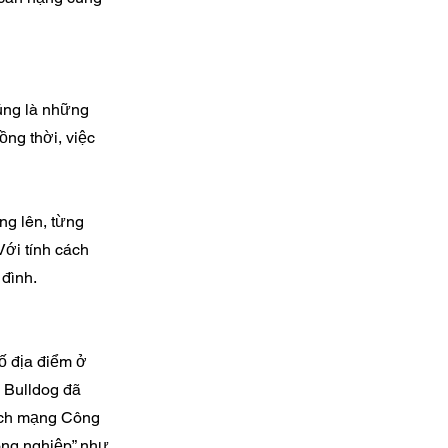
húng là những
ồng thời, việc
ng lên, từng
ới tính cách
 đình.
ố địa điểm ở
g Bulldog đã
Cách mạng Công
ông nghiệp” như