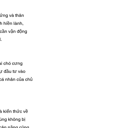
đứng và thân
h hiền lành,
t cần vận động
.
ài chó cưng
sự đầu tư vào
 cá nhân của chủ
à kiến thức về
úng không bị
 cân nặng cũng