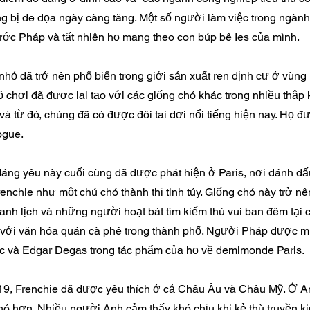
ng bị đe dọa ngày càng tăng. Một số người làm việc trong ngàn
ớc Pháp và tất nhiên họ mang theo con búp bê Ies của mình.
hỏ đã trở nên phổ biến trong giới sản xuất ren định cư ở vùn
 chơi đã được lai tạo với các giống chó khác trong nhiều thập k
và từ đó, chúng đã có được đôi tai dơi nổi tiếng hiện nay. Họ đư
ogue.
áng yêu này cuối cùng đã được phát hiện ở Paris, nơi đánh dấ
renchie như một chú chó thành thị tinh túy. Giống chó này trở nê
anh lịch và những người hoạt bát tìm kiếm thú vui ban đêm tại 
 với văn hóa quán cà phê trong thành phố. Người Pháp được mi
c và Edgar Degas trong tác phẩm của họ về demimonde Paris.
 19, Frenchie đã được yêu thích ở cả Châu Âu và Châu Mỹ. Ở A
hó hơn. Nhiều người Anh cảm thấy khó chịu khi kẻ thù truyền ki