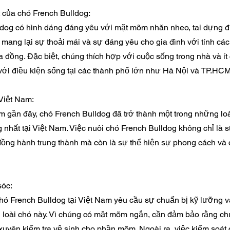
t của chó French Bulldog:
dog có hình dáng đáng yêu với mặt mõm nhăn nheo, tai dựng 
 mang lại sự thoải mái và sự đáng yêu cho gia đình với tính các
a đồng. Đặc biệt, chúng thích hợp với cuộc sống trong nhà và í
ới điều kiện sống tại các thành phố lớn như Hà Nội và TP.HCM
 Việt Nam:
 gần đây, chó French Bulldog đã trở thành một trong những lo
nhất tại Việt Nam. Việc nuôi chó French Bulldog không chỉ là 
ồng hành trung thành mà còn là sự thể hiện sự phong cách và
sóc:
ó French Bulldog tại Việt Nam yêu cầu sự chuẩn bị kỹ lưỡng v
 loài chó này. Vì chúng có mặt mõm ngắn, cần đảm bảo rằng ch
xuyên kiểm tra vệ sinh cho phần mõm. Ngoài ra, việc kiểm soát