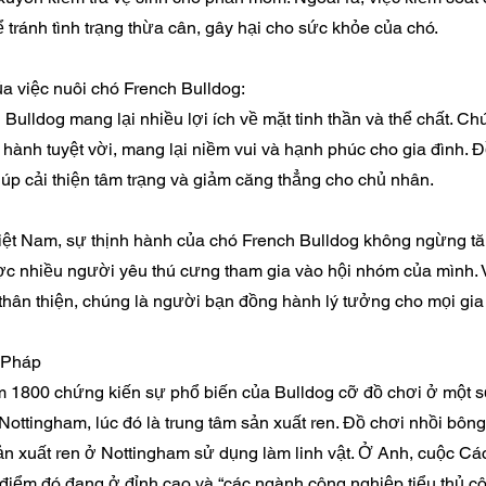
ể tránh tình trạng thừa cân, gây hại cho sức khỏe của chó.
ủa việc nuôi chó French Bulldog:
Bulldog mang lại nhiều lợi ích về mặt tinh thần và thể chất. C
ành tuyệt vời, mang lại niềm vui và hạnh phúc cho gia đình. Đ
iúp cải thiện tâm trạng và giảm căng thẳng cho chủ nhân.
iệt Nam, sự thịnh hành của chó French Bulldog không ngừng tă
ợc nhiều người yêu thú cưng tham gia vào hội nhóm của mình. V
thân thiện, chúng là người bạn đồng hành lý tưởng cho mọi gia
 Pháp
1800 chứng kiến ​​sự phổ biến của Bulldog cỡ đồ chơi ở một s
 Nottingham, lúc đó là trung tâm sản xuất ren. Đồ chơi nhồi bôn
n xuất ren ở Nottingham sử dụng làm linh vật. Ở Anh, cuộc 
 điểm đó đang ở đỉnh cao và “các ngành công nghiệp tiểu thủ c