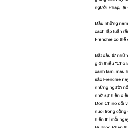
người Pháp, lại
Đầu những năm 
cách lập luận rằ
Frenchie có thể 
Bắt đầu từ nhữn
giới thiệu “Chó
xanh lam, màu h
sắc Frenchie này
những người nổ
nhờ sự hiện diệ
Don Chino đối v
nuôi trong cộng 
hiển thị mỗi ngà
Bulldog Pháp th