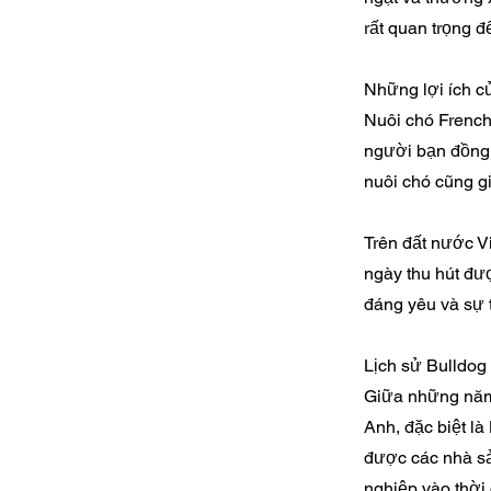
rất quan trọng đ
Những lợi ích c
Nuôi chó French 
người bạn đồng h
nuôi chó cũng g
Trên đất nước V
ngày thu hút đư
đáng yêu và sự 
Lịch sử Bulldog
Giữa những năm 
Anh, đặc biệt là
được các nhà sả
nghiệp vào thời