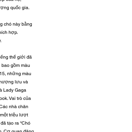
ượng quốc gia.
g chó này bằng
hích hợp.
.
ếng thế giới đã
áp bao gồm màu
2015, những màu
 thượng lưu và
và Lady Gaga
ok. Vai trò của
 Các nhà chăn
một triệu lượt
 đã tạo ra “Chó
ận. Cơ quan đăng