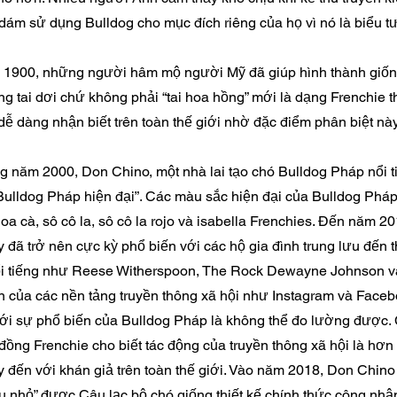
 dám sử dụng Bulldog cho mục đích riêng của họ vì nó là biểu t
1900, những người hâm mộ người Mỹ đã giúp hình thành giốn
ng tai dơi chứ không phải “tai hoa hồng” mới là dạng Frenchie t
dễ dàng nhận biết trên toàn thế giới nhờ đặc điểm phân biệt này
g năm 2000, Don Chino, một nhà lai tạo chó Bulldog Pháp nổi ti
 Bulldog Pháp hiện đại”. Các màu sắc hiện đại của Bulldog Ph
oa cà, sô cô la, sô cô la rojo và isabella Frenchies. Đến năm 
 đã trở nên cực kỳ phổ biến với các hộ gia đình trung lưu đến
i tiếng như Reese Witherspoon, The Rock Dewayne Johnson 
n của các nền tảng truyền thông xã hội như Instagram và Facebo
ới sự phổ biến của Bulldog Pháp là không thể đo lường được.
đồng Frenchie cho biết tác động của truyền thông xã hội là hơn 
y đến với khán giả trên toàn thế giới. Vào năm 2018, Don Chino
u nhỏ” được Câu lạc bộ chó giống thiết kế chính thức công nh