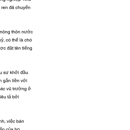
h ren đã chuyển
g nông thôn nước
ỷ, có thể là chó
ợc đặt tên tiếng
u sự khởi đầu
n gắn liền với
các vũ trường ở
êu tả bởi
nh, việc bán
ếp của họ,