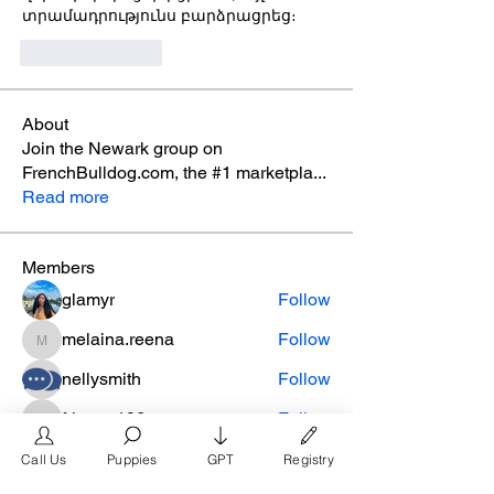
տրամադրությունս բարձրացրեց։
Like
Reply
About
Join the Newark group on
FrenchBulldog.com, the #1 marketpla
...
Read more
Members
glamyr
Follow
melaina.reena
Follow
melaina.reena
nellysmith
Follow
frimero196
Follow
frimero196
daerondaeron39
Follow
Call Us
Puppies
GPT
Registry
daerondaeron39
See All Members (165)