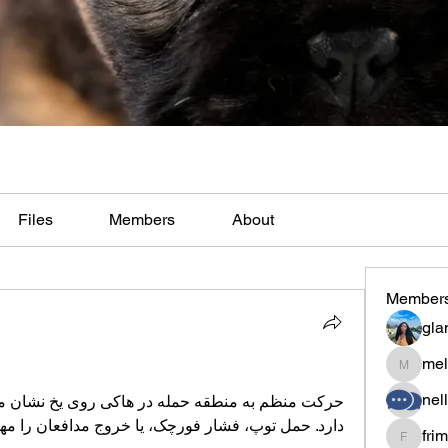
Files
Members
About
Member
gla
mel
melaina
nel
دارد. حمل توپ، فشار فورچک، یا خروج مدافعان را مهم‌تر می‌دانی
fri
frimero