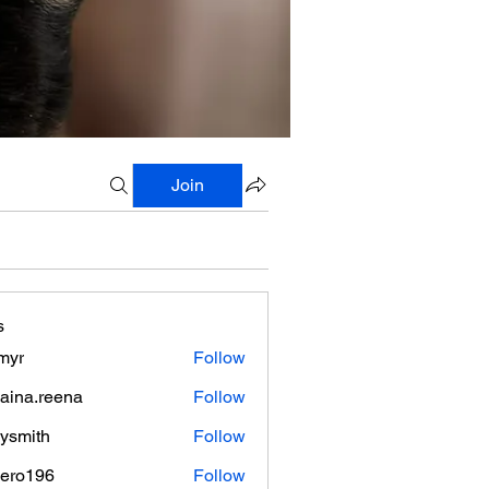
Join
s
myr
Follow
aina.reena
Follow
.reena
lysmith
Follow
mero196
Follow
196