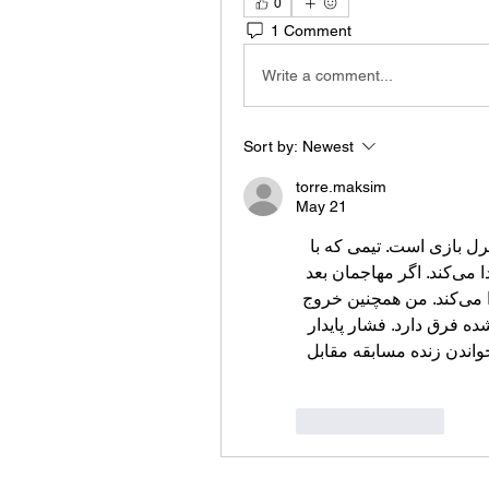
0
1 Comment
Write a comment...
Sort by:
Newest
torre.maksim
May 21
ورود منظم به منطقه حمله یکی از نشانه‌های جدی کنترل بازی است. تیمی که با 
سرعت وارد می‌شود، معمولا مسیرهای پاس بهتری پیدا می‌کند. اگر مهاجمان بعد 
از انداختن توپ سریع آن را پس بگیرند، فشار ادامه پیدا می‌کند. من همچنین خروج 
مدافعان را می‌بینم، چون دفع عجولانه با خروج کنترل‌شده فرق دارد. فشار پایدار 
واندن زنده مسابقه مقابل 
Like
Reply