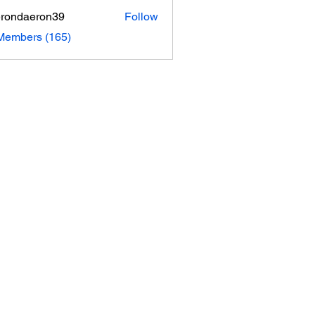
rondaeron39
Follow
daeron39
 Members (165)