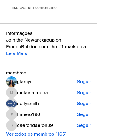
Escreva um comentário
Informações
Join the Newark group on
FrenchBulldog.com, the #1 marketpla
...
Leia Mais
membros
glamyr
Seguir
melaina.reena
Seguir
melaina.reena
nellysmith
Seguir
frimero196
Seguir
frimero196
daerondaeron39
Seguir
daerondaeron39
Ver todos os membros (165)