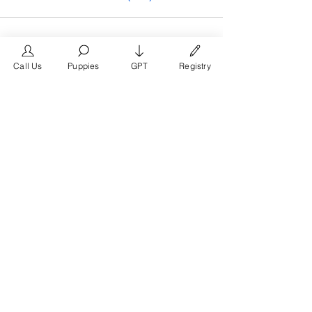
Call Us
Puppies
GPT
Registry
The #1 French Bulldog
Website in the World.
FrenchBulldog.com is a dedicated website for