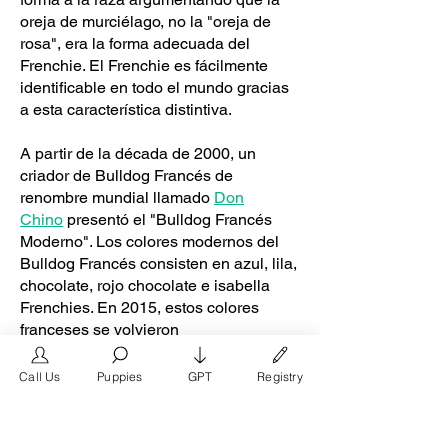
oreja de murciélago, no la "oreja de
rosa", era la forma adecuada del
Frenchie. El Frenchie es fácilmente
identificable en todo el mundo gracias
a esta característica distintiva.
A partir de la década de 2000, un
criador de Bulldog Francés de
renombre mundial llamado
Don
Chino
presentó el "Bulldog Francés
Moderno". Los colores modernos del
Bulldog Francés consisten en azul, lila,
chocolate, rojo chocolate e isabella
Frenchies. En 2015, estos colores
franceses se volvieron
extremadamente populares entre las
familias de clase media y alta y entre
Call Us
Puppies
GPT
Registry
celebridades como Reese
Witherspoon, The Rock, Dewayne
Johnson y Lady Gaga gracias a la