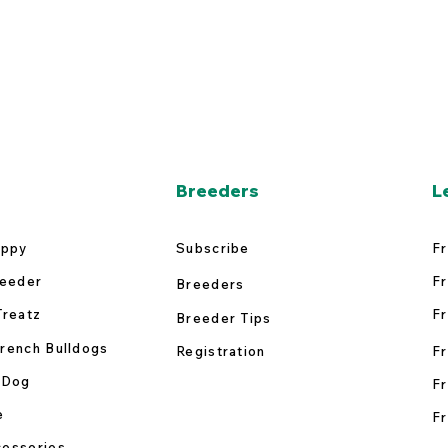
Breeders
L
uppy
Subscribe
Fr
reeder
Fr
Breeders
Treatz
Fr
Breeder Tips
rench Bulldogs
Registration
Fr
 Dog
Fr
e
Fr
essories