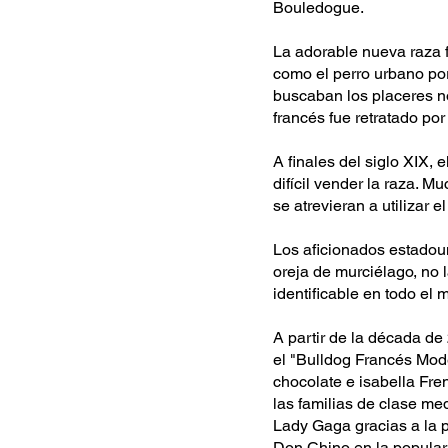
Bouledogue.
La adorable nueva raza f
como el perro urbano por
buscaban los placeres noc
francés fue retratado p
A finales del siglo XIX,
difícil vender la raza. 
se atrevieran a utilizar 
Los aficionados estadou
oreja de murciélago, no 
identificable en todo el 
A partir de la década d
el "Bulldog Francés Mode
chocolate e isabella Fre
las familias de clase m
Lady Gaga gracias a la 
Don Chino en la popular