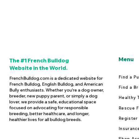
Menu
The #1 French Bulldog
Website in the World.
Find a P
FrenchBulldog.com is a dedicated website for
French Bulldog, English Bulldog, and American
Find a B
Bully enthusiasts. Whether you're a dog owner,
breeder, new puppy parent, or simply a dog
Healthy 
lover, we provide a safe, educational space
focused on advocating for responsible
Rescue F
breeding, better healthcare, and longer,
Register
healthier lives for all bulldog breeds.
Insuranc
Shop Acc