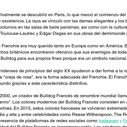
inalmente se descubrió en París, lo que marcó el comienzo del 
 excelencia. La raza se vinculó con las damas elegantes y los 
turnos en las salas de baile parisinas, así como con la cultura 
or Toulouse-Lautrec y Edgar Degas en sus obras del demimonde p
 el Frenchie era muy querido tanto en Europa como en América. E
Muchos británicos encontraron ofensivo que sus enemigos de toda 
el Bulldog para sus propios fines porque era un símbolo nacional
nidenses de principios del siglo XX ayudaron a dar forma a la 
la "oreja de rosa", era la forma adecuada del Frenchie. El Frenc
mundo gracias a esta característica distintiva.
e 2000, un criador de Bulldog Francés de renombre mundial lla
rno". Los colores modernos del Bulldog Francés consisten en azu
nchies. En 2015, estos colores franceses se volvieron extrema
edia y alta y entre celebridades como Reese Witherspoon, The
presencia de plataformas de redes sociales como
Instagram
y
F
idad del Bulldog Francés es inconmensurable. Los criadores d