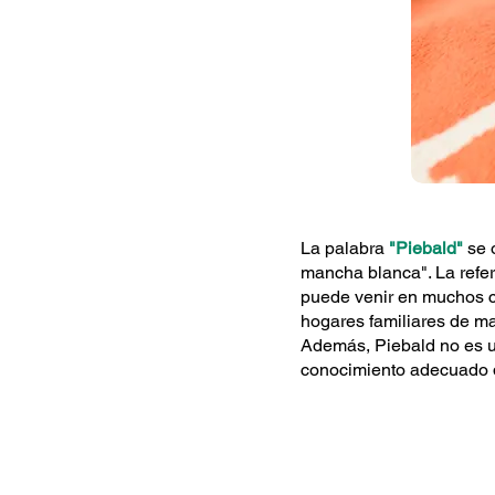
La palabra
"Piebald"
se o
mancha blanca". La refere
puede venir en muchos co
hogares familiares de ma
Además, Piebald no es un 
conocimiento adecuado d