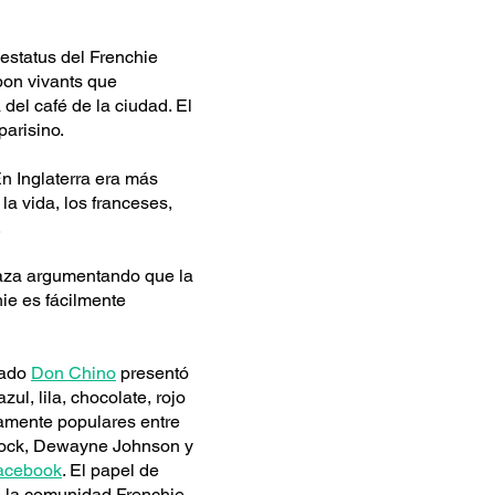
estatus del Frenchie
bon vivants que
del café de la ciudad. El
arisino.
n Inglaterra era más
la vida, los franceses,
.
raza argumentando que la
hie es fácilmente
mado
Don Chino
presentó
l, lila, chocolate, rojo
damente populares entre
 Rock, Dewayne Johnson y
acebook
. El papel de
e la comunidad Frenchie