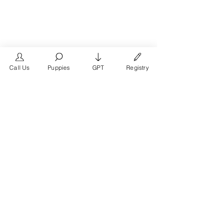
Call Us
Puppies
GPT
Registry
The #1 French Bulldog