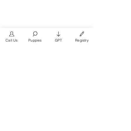
Call Us
Puppies
GPT
Registry
The #1 French Bulldog