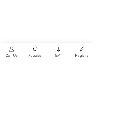
Call Us
Puppies
GPT
Registry
The #1 French Bulldog
Website in the World.
FrenchBulldog.com is a dedicated website for
French Bulldog, English Bulldog, and American
Bully enthusiasts. Whether you're a dog owner,
breeder, new puppy parent, or simply a dog lover,