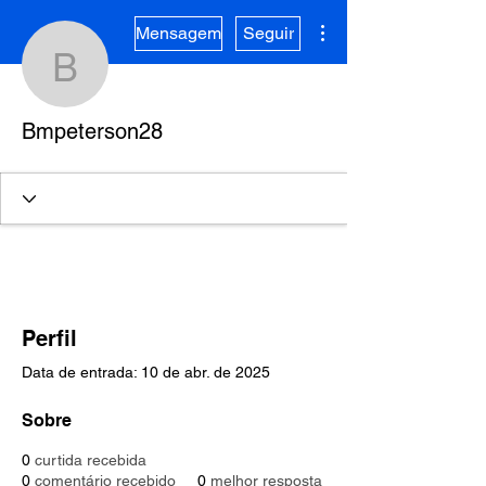
Mais ações
Mensagem
Seguir
Bmpeterson28
Bmpeterson28
Perfil
Data de entrada: 10 de abr. de 2025
Sobre
0
curtida recebida
0
comentário recebido
0
melhor resposta