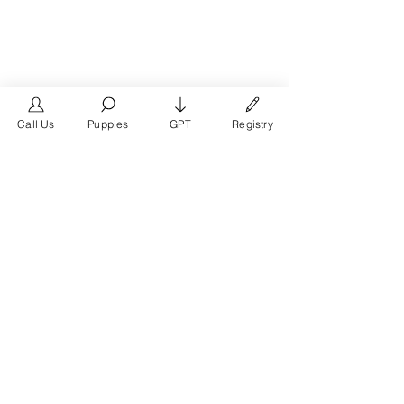
Call Us
Puppies
GPT
Registry
The #1 French Bulldog