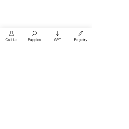
Call Us
Puppies
GPT
Registry
The #1 French Bulldog