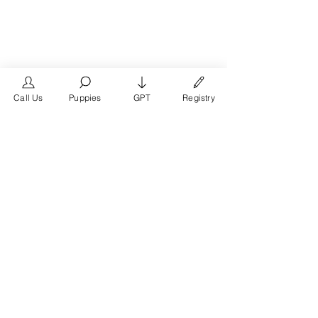
Call Us
Puppies
GPT
Registry
The #1 French Bulldog