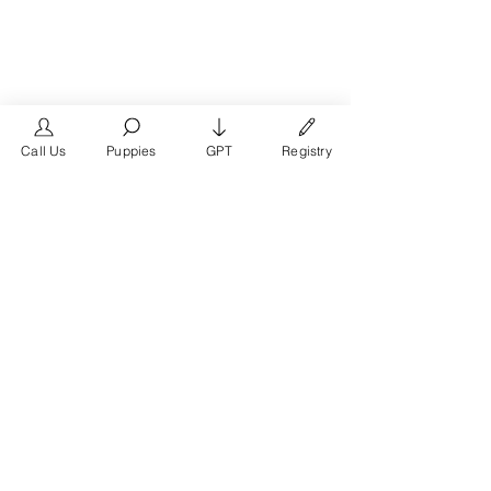
Call Us
Puppies
GPT
Registry
The #1 French Bulldog