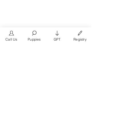
Call Us
Puppies
GPT
Registry
The #1 French Bulldog