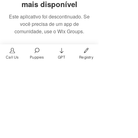
mais disponível
Este aplicativo foi descontinuado. Se
você precisa de um app de
comunidade, use o Wix Groups.
Call Us
Puppies
GPT
Registry
The #1 French Bulldog
Website in the World.
FrenchBulldog.com is a dedicated website for
French Bulldog, English Bulldog, and American
Bully enthusiasts. Whether you're a dog owner,
breeder, new puppy parent, or simply a dog lover,