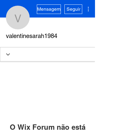
Mais ações
Mensagem
Seguir
valentinesarah1984
valentinesarah1984
O Wix Forum não está