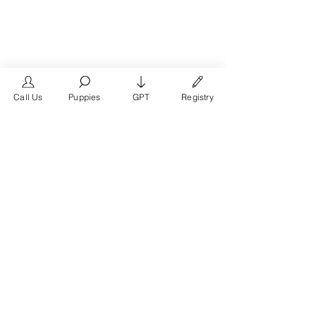
Call Us
Puppies
GPT
Registry
The #1 French Bulldog