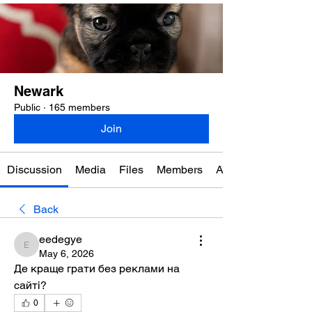
Newark
Public
·
165 members
Join
Discussion
Media
Files
Members
About
Back
eedegye
eedegye
May 6, 2026
Де краще грати без реклами на 
сайті?
0