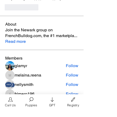
Like
Reply
About
Join the Newark group on
FrenchBulldog.com, the #1 marketpla
...
Read more
Members
glamyr
Follow
melaina.reena
Follow
melaina.reena
nellysmith
Follow
frimero196
Follow
frimero196
daerondaeron39
Follow
Call Us
Puppies
GPT
Registry
daerondaeron39
See All Members (165)