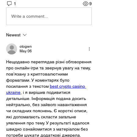
1
9
Write a comment...
Newest
otogwn
May 06
Нещодавно переглядав різні обговорення 
про онлайн-ігри та звернув увагу на тему, 
пов’язану з криптовалютними 
форматами. У коментарях було 
посилання з текстом 
best crypto casino 
ukraine
, і я вирішив подивитися 
детальніше. Інформація подана досить 
нейтрально, без зайвого навантаження 
чи складних пояснень. Є короткі описи, 
які допомагають скласти загальне 
уявлення про тему. У результаті вдалося 
швидко ознайомитися з матеріалом без 
потреби шукати додаткові джерела.