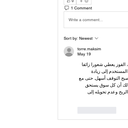
0
1 Comment
Write a comment...
Sort by:
Newest
torre.maksim
May 19
الحد اليومي يصبح أكثر أهمية عندما تكون النتائج إيجابية. الفوز يعطي شعورا زائفا 
بأن كل اختيار جديد سيكون أسهل. هذا الشعور قد يدفع المستخدم إلى زيادة 
المخاطرة دون خطة. إذا كان الحد واضحا منذ البداية، يصبح التوقف أسهل. حتى مع 
، لا يعني ذلك أن كل سوق يستحق 
الدخول. الانضباط الحقيقي يظهر عندما تستطيع حماية الربح وعدم تحويله إلى 
Like
Reply