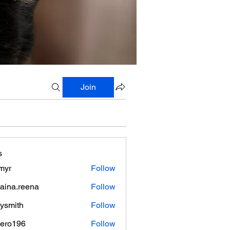
Join
s
myr
Follow
aina.reena
Follow
.reena
lysmith
Follow
mero196
Follow
196