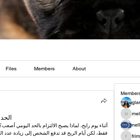
Files
Members
About
Member
gla
mel
الحد
melaina
nel
فقط، لكن أيام الربح قد تدفع الشخص إلى زيادة عدد ال
fri
frimero