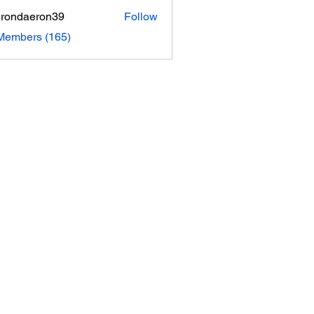
rondaeron39
Follow
daeron39
 Members (165)