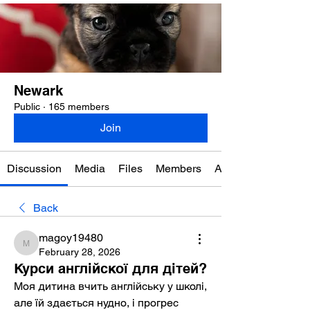
Newark
Public
·
165 members
Join
Discussion
Media
Files
Members
About
Back
magoy19480
magoy19480
February 28, 2026
Курси англійскої для дітей?
Моя дитина вчить англійську у школі, 
але їй здається нудно, і прогрес 