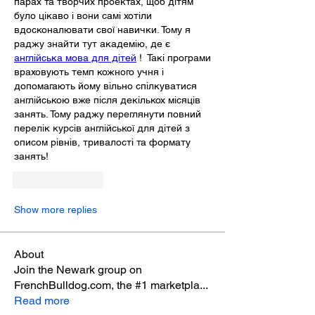
парах та творчих проектах, щоб дітям 
було цікаво і вони самі хотіли 
вдосконалювати свої навички. Тому я 
раджу знайти тут академію, де є 
англійська мова для дітей
 !  Такі програми 
враховують темп кожного учня і 
допомагають йому вільно спілкуватися 
англійською вже після декількох місяців 
занять. Тому раджу переглянути повний 
перелік курсів англійської для дітей з 
описом рівнів, тривалості та формату 
занять!
Like
Reply
Show more replies
About
Join the Newark group on
FrenchBulldog.com, the #1 marketpla
...
Read more