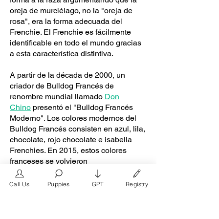
oreja de murciélago, no la "oreja de
rosa", era la forma adecuada del
Frenchie. El Frenchie es fácilmente
identificable en todo el mundo gracias
a esta característica distintiva.
A partir de la década de 2000, un
criador de Bulldog Francés de
renombre mundial llamado
Don
Chino
presentó el "Bulldog Francés
Moderno". Los colores modernos del
Bulldog Francés consisten en azul, lila,
chocolate, rojo chocolate e isabella
Frenchies. En 2015, estos colores
franceses se volvieron
extremadamente populares entre las
familias de clase media y alta y entre
Call Us
Puppies
GPT
Registry
celebridades como Reese
Witherspoon, The Rock, Dewayne
Johnson y Lady Gaga gracias a la