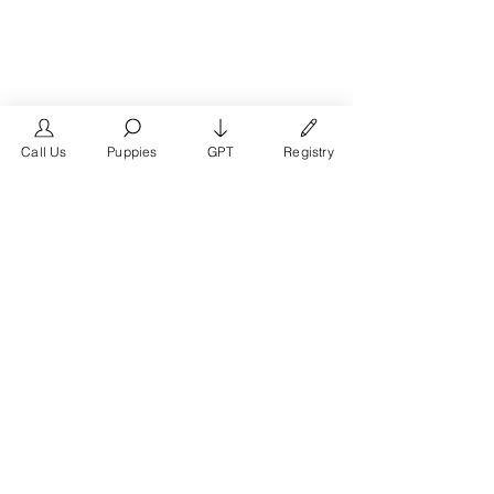
Call Us
Puppies
GPT
Registry
The #1 French Bulldog