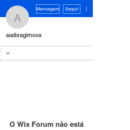
Mais ações
Mensagem
Seguir
aiaibragimova
aiaibragimova
O Wix Forum não está