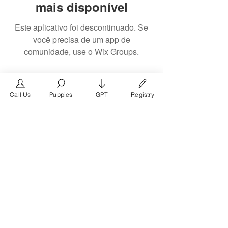
mais disponível
Este aplicativo foi descontinuado. Se
você precisa de um app de
comunidade, use o Wix Groups.
Call Us
Puppies
GPT
Registry
The #1 French Bulldog
Website in the World.
FrenchBulldog.com is a dedicated website for
French Bulldog, English Bulldog, and American
Bully enthusiasts. Whether you're a dog owner,
breeder, new puppy parent, or simply a dog lover,