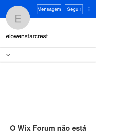
Mais ações
Mensagem
Seguir
elowenstarcrest
elowenstarcrest
O Wix Forum não está