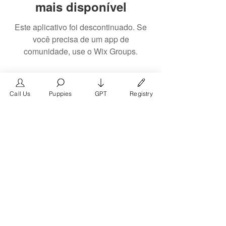
mais disponível
Este aplicativo foi descontinuado. Se
você precisa de um app de
comunidade, use o Wix Groups.
Call Us
Puppies
GPT
Registry
The #1 French Bulldog
Website in the World.
FrenchBulldog.com is a dedicated website for
French Bulldog, English Bulldog, and American
Bully enthusiasts. Whether you're a dog owner,
breeder, new puppy parent, or simply a dog lover,