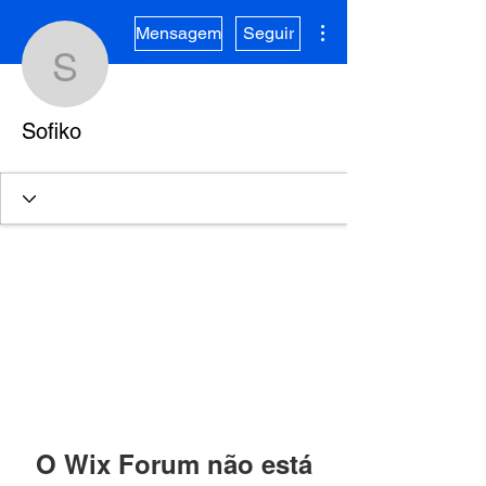
Mais ações
Mensagem
Seguir
Sofiko
Sofiko
O Wix Forum não está