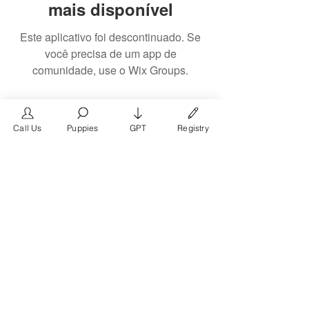
mais disponível
Este aplicativo foi descontinuado. Se
você precisa de um app de
comunidade, use o Wix Groups.
Call Us
Puppies
GPT
Registry
The #1 French Bulldog
Website in the World.
FrenchBulldog.com is a dedicated website for
French Bulldog, English Bulldog, and American
Bully enthusiasts. Whether you're a dog owner,
breeder, new puppy parent, or simply a dog lover,