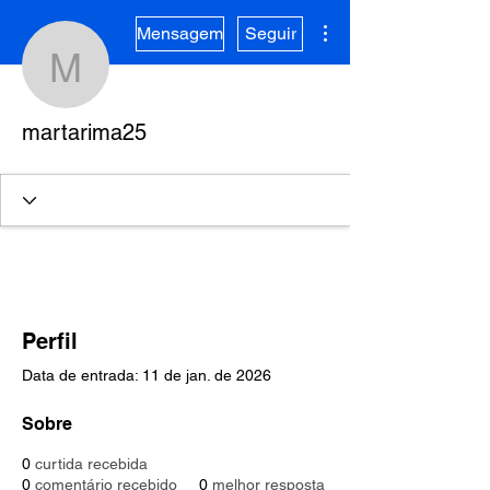
Mais ações
Mensagem
Seguir
martarima25
martarima25
Perfil
Data de entrada: 11 de jan. de 2026
Sobre
0
curtida recebida
0
comentário recebido
0
melhor resposta