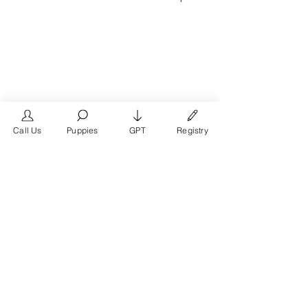
Call Us
Puppies
GPT
Registry
The #1 French Bulldog
Website in the World.
FrenchBulldog.com is a dedicated website for
French Bulldog, English Bulldog, and American
Bully enthusiasts. Whether you're a dog owner,
breeder, new puppy parent, or simply a dog lover,