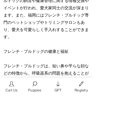
ルドッグの飼育や健康管理に関する情報交換や
イベントが行われ、愛犬家同士の交流が深まり
ます。また、福岡にはフレンチ・ブルドッグ専
門のペットショップやトリミングサロンもあ
り、愛犬を可愛らしく手入れすることができま
す。
フレンチ・ブルドッグの健康と福祉
フレンチ・ブルドッグは、短い鼻や平らな顔な
どの特徴から、呼吸器系の問題を抱えることが
あります。そのため、定期的な獣医の診察や適
切な健康管理が重要です。また、適切な栄養バ
Call Us
Puppies
GPT
Registry
ランスのとれた食事や運動も、フレンチ・ブル
ドッグの健康維持に欠かせません。
まとめ