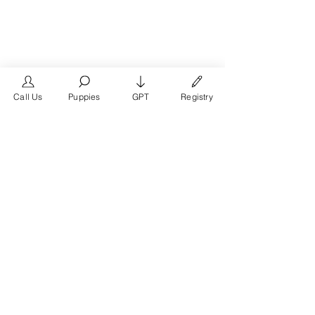
Call Us
Puppies
GPT
Registry
The #1 French Bulldog