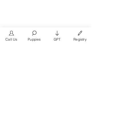
Call Us
Puppies
GPT
Registry
The #1 French Bulldog