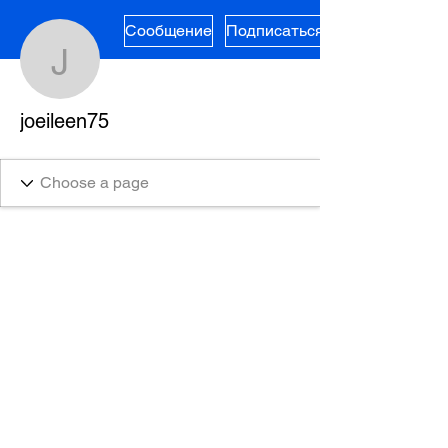
Сообщение
Подписаться
joeileen75
joeileen75