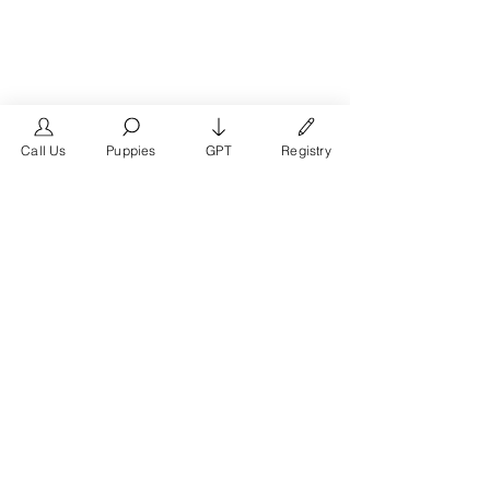
Call Us
Puppies
GPT
Registry
The #1 French Bulldog