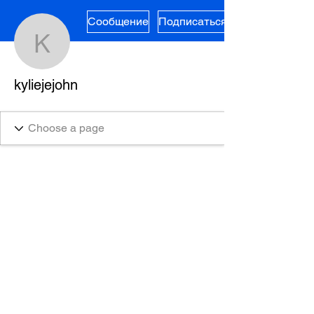
Сообщение
Подписаться
kyliejejohn
kyliejejohn