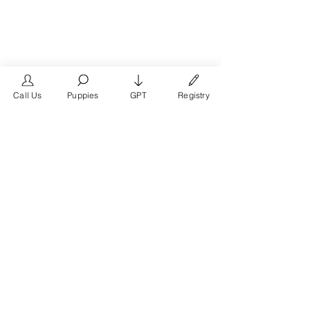
Call Us
Puppies
GPT
Registry
The #1 French Bulldog