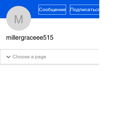
Сообщение
Подписаться
millergraceee515
millergraceee515