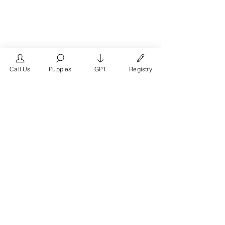
Call Us
Puppies
GPT
Registry
The #1 French Bulldog