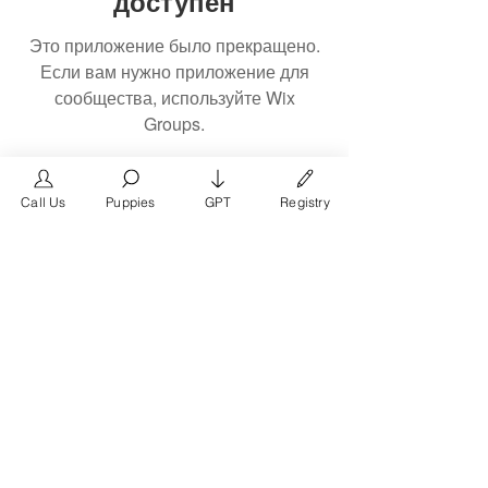
доступен
Это приложение было прекращено.
Если вам нужно приложение для
сообщества, используйте Wix
Groups.
Call Us
Puppies
GPT
Registry
The #1 French Bulldog
Website in the World.
FrenchBulldog.com is a dedicated website for
French Bulldog, English Bulldog, and American
Bully enthusiasts. Whether you're a dog owner,
breeder, new puppy parent, or simply a dog lover,