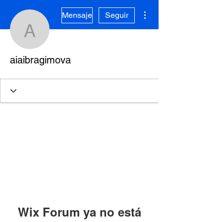
Más acciones
Mensaje
Seguir
aiaibragimova
aiaibragimova
Wix Forum ya no está