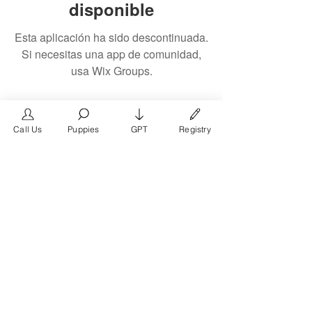
disponible
Esta aplicación ha sido descontinuada.
Si necesitas una app de comunidad,
usa Wix Groups.
Call Us
Puppies
GPT
Registry
The #1 French Bulldog
Website in the World.
FrenchBulldog.com is a dedicated website for
French Bulldog, English Bulldog, and American
Bully enthusiasts. Whether you're a dog owner,
breeder, new puppy parent, or simply a dog lover,