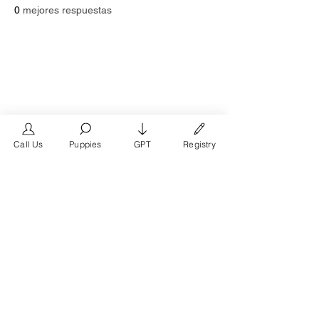
0
mejores respuestas
Call Us
Puppies
GPT
Registry
The #1 French Bulldog
Website in the World.
FrenchBulldog.com is a dedicated website for
French Bulldog, English Bulldog, and American
Bully enthusiasts. Whether you're a dog owner,