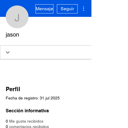
Más acciones
Mensaje
Seguir
jason
jason
Perfil
Fecha de registro: 31 jul 2025
Sección informativa
0
Me gusta recibidos
0
comentarios recibidos