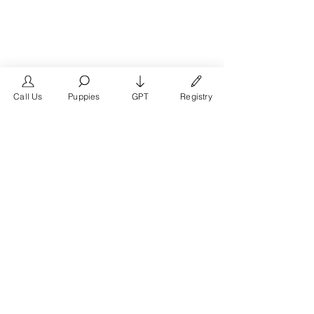
Call Us
Puppies
GPT
Registry
The #1 French Bulldog