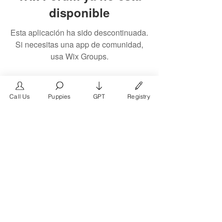
disponible
Esta aplicación ha sido descontinuada.
Si necesitas una app de comunidad,
usa Wix Groups.
Call Us
Puppies
GPT
Registry
The #1 French Bulldog
Website in the World.
FrenchBulldog.com is a dedicated website for
French Bulldog, English Bulldog, and American
Bully enthusiasts. Whether you're a dog owner,
breeder, new puppy parent, or simply a dog lover,