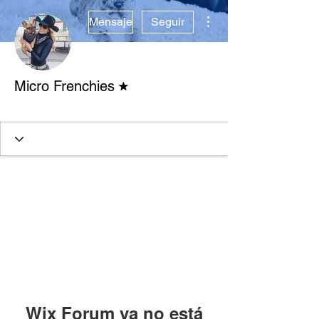
Más acciones
Mensaje
Seguir
Moderador del foro
Micro Frenchies
Verified Breeder
+
4
Wix Forum ya no está