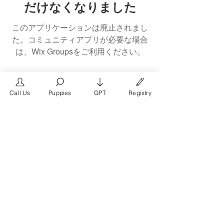
だけなくなりました
このアプリケーションは廃止されまし
た。コミュニティアプリが必要な場合
は、Wix Groupsをご利用ください。
Call Us
Puppies
GPT
Registry
The #1 French Bulldog
Website in the World.
FrenchBulldog.com is a dedicated website for
French Bulldog, English Bulldog, and American
Bully enthusiasts. Whether you're a dog owner,
breeder, new puppy parent, or simply a dog lover,