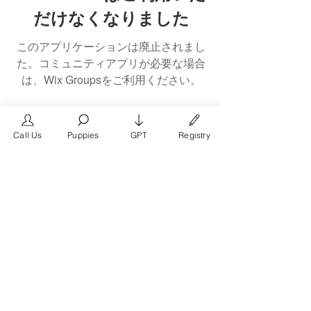
だけなくなりました
このアプリケーションは廃止されまし
た。コミュニティアプリが必要な場合
は、Wix Groupsをご利用ください。
Call Us
Puppies
GPT
Registry
The #1 French Bulldog
Website in the World.
FrenchBulldog.com is a dedicated website for
French Bulldog, English Bulldog, and American
Bully enthusiasts. Whether you're a dog owner,
breeder, new puppy parent, or simply a dog lover,