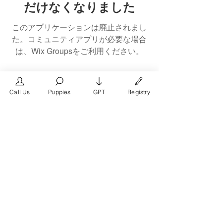
だけなくなりました
このアプリケーションは廃止されまし
た。コミュニティアプリが必要な場合
は、Wix Groupsをご利用ください。
Call Us
Puppies
GPT
Registry
The #1 French Bulldog
Website in the World.
FrenchBulldog.com is a dedicated website for
French Bulldog, English Bulldog, and American
Bully enthusiasts. Whether you're a dog owner,
breeder, new puppy parent, or simply a dog lover,