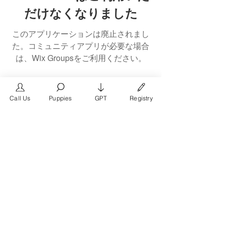
だけなくなりました
このアプリケーションは廃止されまし
た。コミュニティアプリが必要な場合
は、Wix Groupsをご利用ください。
Call Us
Puppies
GPT
Registry
The #1 French Bulldog
Website in the World.
FrenchBulldog.com is a dedicated website for
French Bulldog, English Bulldog, and American
Bully enthusiasts. Whether you're a dog owner,
breeder, new puppy parent, or simply a dog lover,