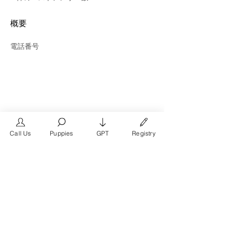
概要
電話番号
Call Us
Puppies
GPT
Registry
The #1 French Bulldog