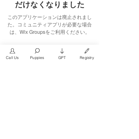
だけなくなりました
このアプリケーションは廃止されまし
た。コミュニティアプリが必要な場合
は、Wix Groupsをご利用ください。
Call Us
Puppies
GPT
Registry
The #1 French Bulldog
Website in the World.
FrenchBulldog.com is a dedicated website for
French Bulldog, English Bulldog, and American
Bully enthusiasts. Whether you're a dog owner,
breeder, new puppy parent, or simply a dog lover,