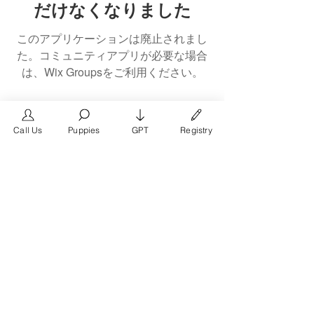
だけなくなりました
このアプリケーションは廃止されまし
た。コミュニティアプリが必要な場合
は、Wix Groupsをご利用ください。
Call Us
Puppies
GPT
Registry
The #1 French Bulldog
Website in the World.
FrenchBulldog.com is a dedicated website for
French Bulldog, English Bulldog, and American
Bully enthusiasts. Whether you're a dog owner,
breeder, new puppy parent, or simply a dog lover,