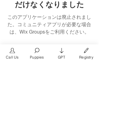
だけなくなりました
このアプリケーションは廃止されまし
た。コミュニティアプリが必要な場合
は、Wix Groupsをご利用ください。
Call Us
Puppies
GPT
Registry
The #1 French Bulldog
Website in the World.
FrenchBulldog.com is a dedicated website for
French Bulldog, English Bulldog, and American
Bully enthusiasts. Whether you're a dog owner,
breeder, new puppy parent, or simply a dog lover,