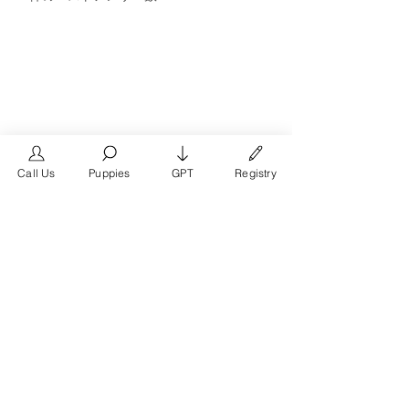
Call Us
Puppies
GPT
Registry
The #1 French Bulldog
Website in the World.
FrenchBulldog.com is a dedicated website for
French Bulldog, English Bulldog, and American
Bully enthusiasts. Whether you're a dog owner,
breeder, new puppy parent, or simply a dog lover,