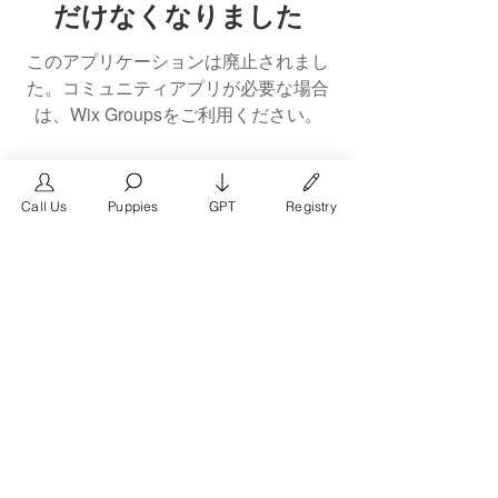
だけなくなりました
このアプリケーションは廃止されまし
た。コミュニティアプリが必要な場合
は、Wix Groupsをご利用ください。
Call Us
Puppies
GPT
Registry
The #1 French Bulldog
Website in the World.
FrenchBulldog.com is a dedicated website for
French Bulldog, English Bulldog, and American
Bully enthusiasts. Whether you're a dog owner,
breeder, new puppy parent, or simply a dog lover,