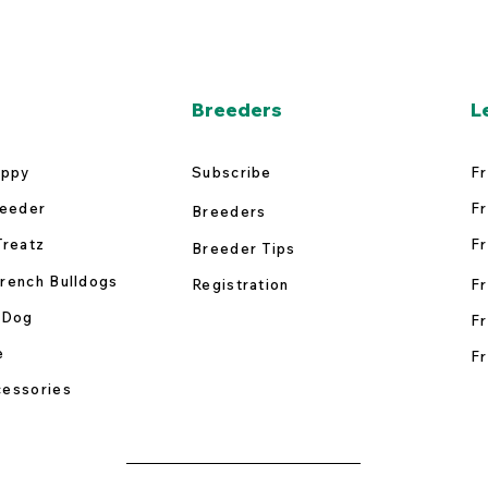
Breeders
L
uppy
Subscribe
Fr
reeder
Fr
Breeders
Treatz
Fr
Breeder Tips
rench Bulldogs
Registration
Fr
 Dog
Fr
e
Fr
essories