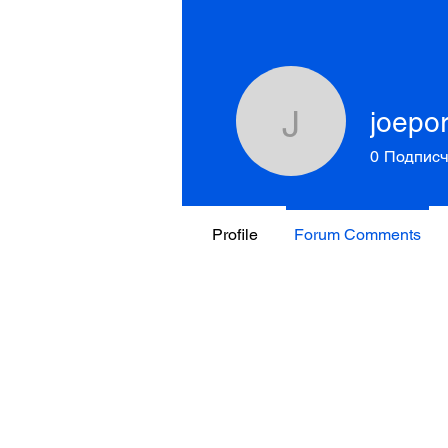
joepo
joeporter
0
Подписч
Profile
Forum Comments